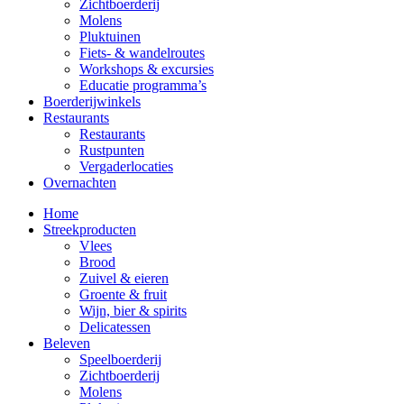
Zichtboerderij
Molens
Pluktuinen
Fiets- & wandelroutes
Workshops & excursies
Educatie programma’s
Boerderijwinkels
Restaurants
Restaurants
Rustpunten
Vergaderlocaties
Overnachten
Home
Streekproducten
Vlees
Brood
Zuivel & eieren
Groente & fruit
Wijn, bier & spirits
Delicatessen
Beleven
Speelboerderij
Zichtboerderij
Molens